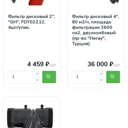
Фильтр дисковый 2",
Фильтр дисковый 4",
"GH", FDY02Z12,
80 м3/ч, площадь
4шт/упак.
фильтрации 3600
см2, двухколбовый
(пр-во "Heray",
Турция)
4 459 ₽
36 000 ₽
/шт
/шт