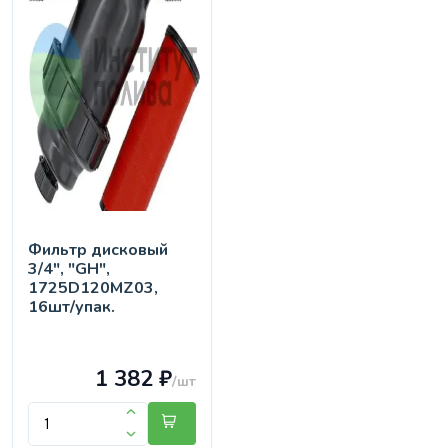
Фильтр дисковый
3/4", "GH",
1725D120MZ03,
16шт/упак.
1 382 ₽
/шт