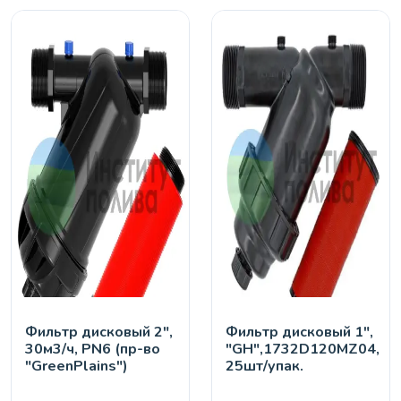
Фильтр дисковый 2",
Фильтр дисковый 1",
30м3/ч, PN6 (пр-во
"GH",1732D120MZ04,
"GreenPlains")
25шт/упак.