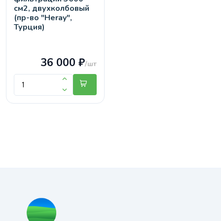
см2, двухколбовый
(пр-во "Heray",
Турция)
36 000 ₽
/шт