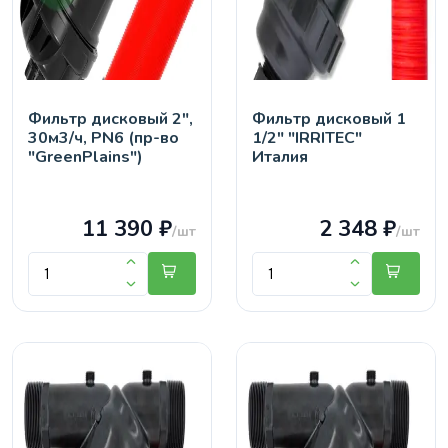
Фильтр дисковый 2",
Фильтр дисковый 1
30м3/ч, PN6 (пр-во
1/2" "IRRITEC"
"GreenPlains")
Италия
11 390 ₽
2 348 ₽
/шт
/шт