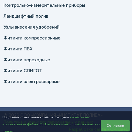
Контрольно-измерительные приборы
Ландшафтный полив
Узлы внесения удобрений
Фитинги компрессионные
Фитинги ПВХ
Фитинги переходные
Фитинги СПИГОТ
Фитинги электросварные
© 2026 ООО «КОМПАНИЯ «ИНСТИТУТ ПОЛИВА»
Продолжая пользоваться сайтом, Вы даете
согласие на
Политика обработки персональных данных
использование файлов Cookie и анонимных пользовательских
Согласен
Разработка сайта - Омнивеб
данных
.