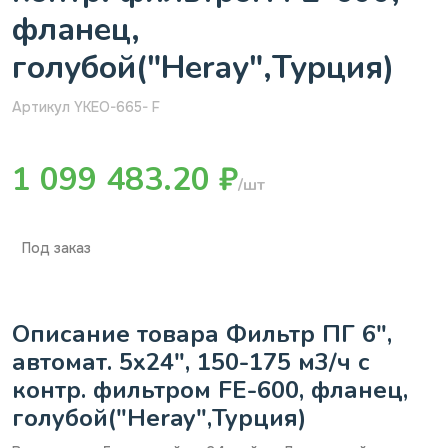
фланец,
голубой("Heray",Турция)
Артикул YKEO-665- F
1 099 483.20 ₽
/шт
Под заказ
Описание товара Фильтр ПГ 6",
автомат. 5х24", 150-175 м3/ч с
контр. фильтром FE-600, фланец,
голубой("Heray",Турция)