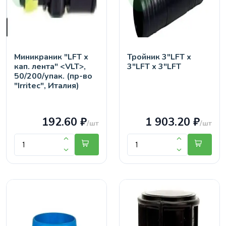
Миникраник "LFT х
Тройник 3"LFT х
кап. лента" <VLT>,
3"LFT х 3"LFT
50/200/упак. (пр-во
"Irritec", Италия)
192.60 ₽
1 903.20 ₽
/шт
/шт