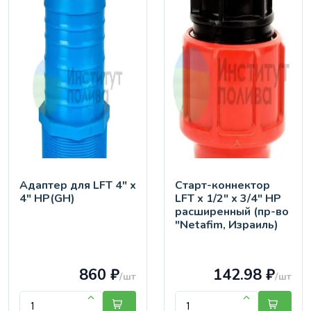
Адаптер для LFT 4" х
Старт-коннектор
4" НР(GH)
LFT х 1/2" х 3/4" НР
расширенный (пр-во
"Netafim, Израиль)
860 ₽
142.98 ₽
/шт
/шт