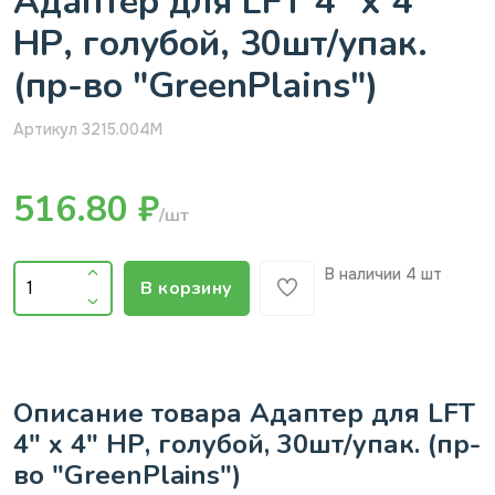
Адаптер для LFT 4" х 4"
НР, голубой, 30шт/упак.
(пр-во "GreenPlains")
Артикул 3215.004M
516.80 ₽
/шт
В наличии
4 шт
В корзину
Описание товара Адаптер для LFT
4" х 4" НР, голубой, 30шт/упак. (пр-
во "GreenPlains")