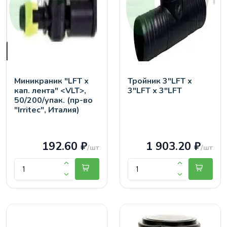
Миникраник "LFT х
Тройник 3"LFT х
кап. лента" <VLT>,
3"LFT х 3"LFT
50/200/упак. (пр-во
"Irritec", Италия)
192.60 ₽
1 903.20 ₽
/шт
/шт