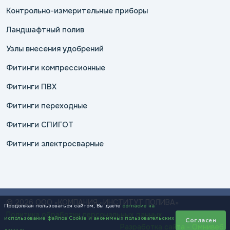
Контрольно-измерительные приборы
Ландшафтный полив
Узлы внесения удобрений
Фитинги компрессионные
Фитинги ПВХ
Фитинги переходные
Фитинги СПИГОТ
Фитинги электросварные
© 2026 ООО «КОМПАНИЯ «ИНСТИТУТ ПОЛИВА»
Продолжая пользоваться сайтом, Вы даете
согласие на
Политика обработки персональных данных
использование файлов Cookie и анонимных пользовательских
Согласен
Разработка сайта - Омнивеб