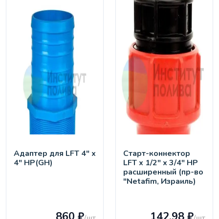
Адаптер для LFT 4" х
Старт-коннектор
4" НР(GH)
LFT х 1/2" х 3/4" НР
расширенный (пр-во
"Netafim, Израиль)
860 ₽
142.98 ₽
/шт
/шт