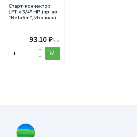
Старт-коннектор
LFT х 3/4" НР (пр-во
"Netafim", Израиль)
93.10 ₽
/шт