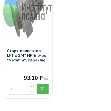
Старт-коннектор
LFT х 3/4" НР (пр-во
"Netafim", Израиль)
93.10 ₽
/шт