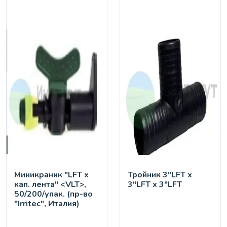
Миникраник "LFT х
Тройник 3"LFT х
кап. лента" <VLT>,
3"LFT х 3"LFT
50/200/упак. (пр-во
"Irritec", Италия)