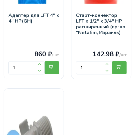
Адаптер для LFT 4" х
Старт-коннектор
4" НР(GH)
LFT х 1/2" х 3/4" НР
расширенный (пр-во
"Netafim, Израиль)
860 ₽
142.98 ₽
/шт
/шт