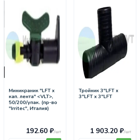
Миникраник "LFT х
Тройник 3"LFT х
кап. лента" <VLT>,
3"LFT х 3"LFT
50/200/упак. (пр-во
"Irritec", Италия)
192.60 ₽
1 903.20 ₽
/шт
/шт