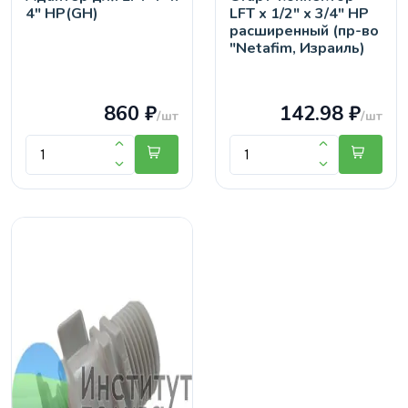
4" НР(GH)
LFT х 1/2" х 3/4" НР
расширенный (пр-во
"Netafim, Израиль)
860 ₽
142.98 ₽
/шт
/шт