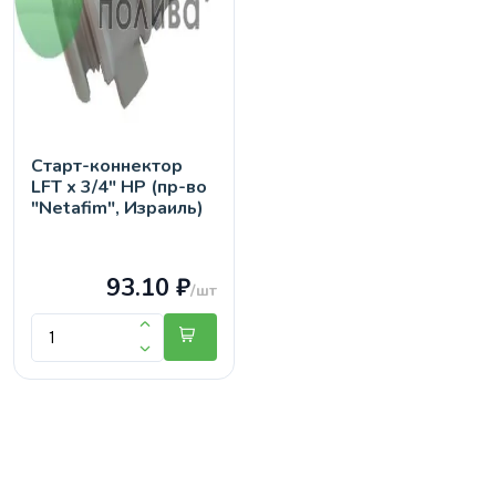
Старт-коннектор
LFT х 3/4" НР (пр-во
"Netafim", Израиль)
93.10 ₽
/шт