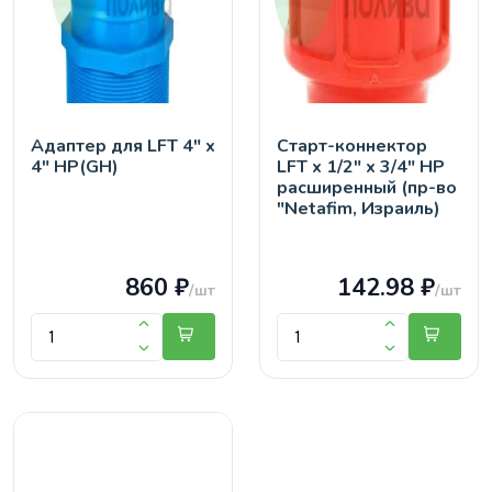
Адаптер для LFT 4" х
Старт-коннектор
4" НР(GH)
LFT х 1/2" х 3/4" НР
расширенный (пр-во
"Netafim, Израиль)
860 ₽
142.98 ₽
/шт
/шт