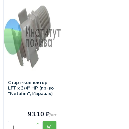
Старт-коннектор
LFT х 3/4" НР (пр-во
"Netafim", Израиль)
93.10 ₽
/шт