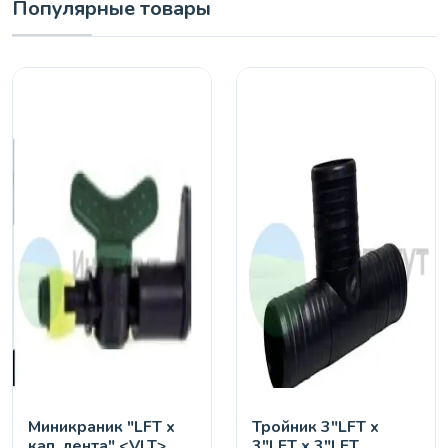
Популярные товары
Миникраник "LFT х
Тройник 3"LFT х
кап. лента" <VLT>,
3"LFT х 3"LFT