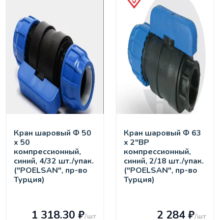
Кран шaровый Ф 50
Кран шaровый Ф 63
х 50
х 2"ВР
компрессионный,
компрессионный,
синий, 4/32 шт./упак.
синий, 2/18 шт./упак.
("POELSAN", пр-во
("POELSAN", пр-во
Турция)
Турция)
1 318.30 ₽
2 284 ₽
/шт
/шт