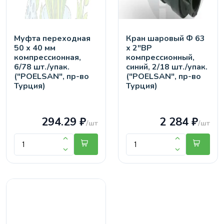
Муфта переходная
Кран шaровый Ф 63
50 х 40 мм
х 2"ВР
компрессионная,
компрессионный,
6/78 шт./упак.
синий, 2/18 шт./упак.
("POELSAN", пр-во
("POELSAN", пр-во
Турция)
Турция)
294.29 ₽
2 284 ₽
/шт
/шт