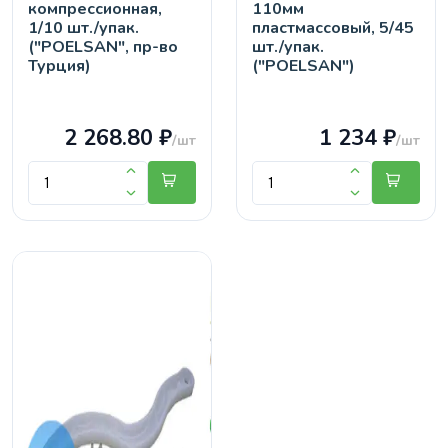
компрессионная,
110мм
1/10 шт./упак.
пластмассовый, 5/45
("POELSAN", пр-во
шт./упак.
Турция)
("POELSAN")
2 268.80 ₽
1 234 ₽
/шт
/шт