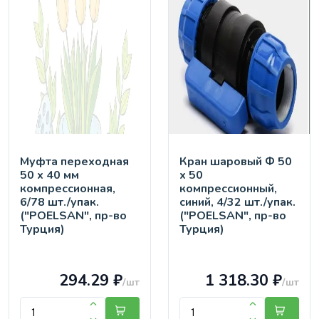
Муфта переходная
Кран шaровый Ф 50
50 х 40 мм
х 50
компрессионная,
компрессионный,
6/78 шт./упак.
синий, 4/32 шт./упак.
("POELSAN", пр-во
("POELSAN", пр-во
Турция)
Турция)
294.29 ₽
1 318.30 ₽
/шт
/шт