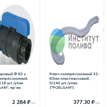
aровый Ф 63 х
Ключ компрессионный 32-
омпрессионный,
63мм пластмассовый,
2/18 шт./упак.
5/140 шт./упак.
SAN", пр-во
("POELSAN")
)
2 284 ₽
377.30 ₽
/шт
/шт