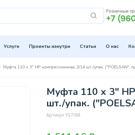
Розничные п
+7 (96
Услуги
Проекты изнутри
Статьи
О нас
Ко
Муфта 110 х 3" НР компрессионная, 2/14 шт./упак. ("POELSAN", п
Муфта 110 х 3" НР
шт./упак. ("POELS
Артикул YS7198