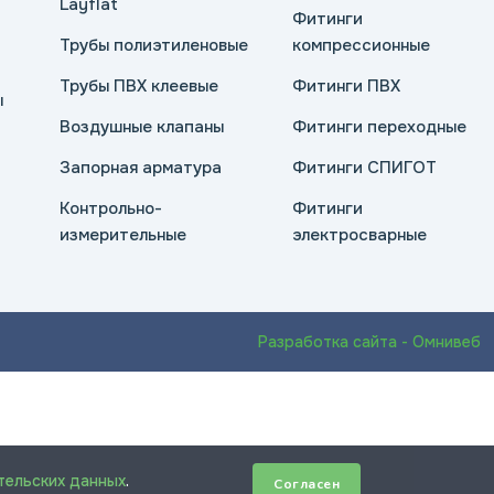
Layflat
Фитинги
Трубы полиэтиленовые
компрессионные
Трубы ПВХ клеевые
Фитинги ПВХ
ы
Воздушные клапаны
Фитинги переходные
Запорная арматура
Фитинги СПИГОТ
Контрольно-
Фитинги
измерительные
электросварные
Разработка сайта - Омнивеб
тельских данных
.
Согласен