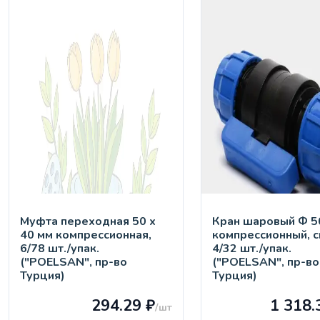
Муфта переходная 50 х
Кран шaровый Ф 50
40 мм компрессионная,
компрессионный, с
6/78 шт./упак.
4/32 шт./упак.
("POELSAN", пр-во
("POELSAN", пр-во
Турция)
Турция)
294.29 ₽
1 318.
/шт