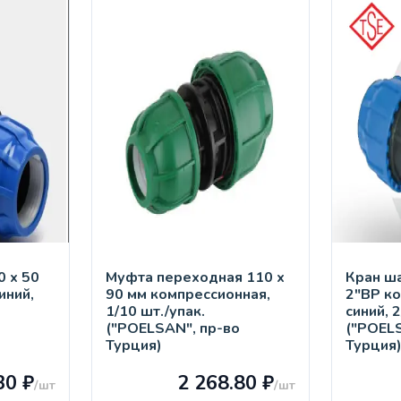
 х 50
Муфта переходная 110 х
Кран ш
иний,
90 мм компрессионная,
2"ВР к
1/10 шт./упак.
синий, 
("POELSAN", пр-во
("POEL
Турция)
Турция
30 ₽
2 268.80 ₽
/шт
/шт