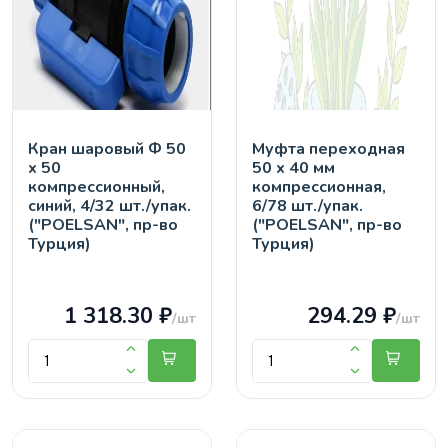
Кран шaровый Ф 50
Муфта переходная
х 50
50 х 40 мм
компрессионный,
компрессионная,
синий, 4/32 шт./упак.
6/78 шт./упак.
("POELSAN", пр-во
("POELSAN", пр-во
Турция)
Турция)
1 318.30 ₽
294.29 ₽
/шт
/шт