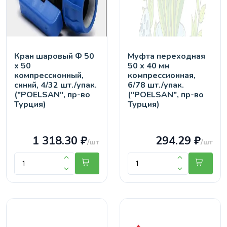
Кран шaровый Ф 50
Муфта переходная
х 50
50 х 40 мм
компрессионный,
компрессионная,
синий, 4/32 шт./упак.
6/78 шт./упак.
("POELSAN", пр-во
("POELSAN", пр-во
Турция)
Турция)
1 318.30 ₽
294.29 ₽
/шт
/шт