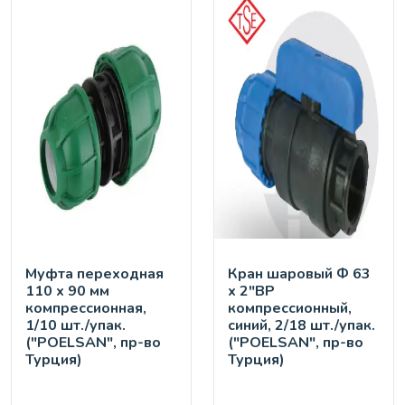
Муфта переходная
Кран шaровый Ф 63
110 х 90 мм
х 2"ВР
компрессионная,
компрессионный,
1/10 шт./упак.
синий, 2/18 шт./упак.
("POELSAN", пр-во
("POELSAN", пр-во
Турция)
Турция)