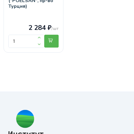
("POELSAN", пр-во
Турция)
2 284 ₽
/шт