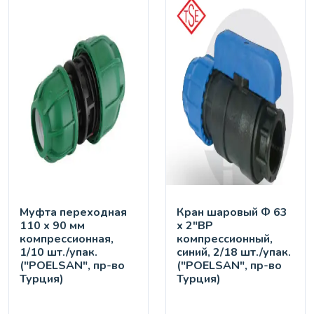
Муфта переходная
Кран шaровый Ф 63
110 х 90 мм
х 2"ВР
компрессионная,
компрессионный,
1/10 шт./упак.
синий, 2/18 шт./упак.
("POELSAN", пр-во
("POELSAN", пр-во
Турция)
Турция)