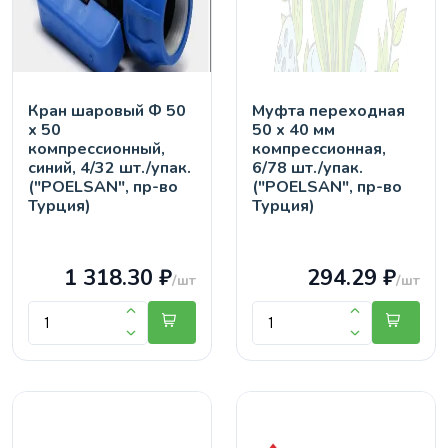
Кран шaровый Ф 50
Муфта переходная
х 50
50 х 40 мм
компрессионный,
компрессионная,
синий, 4/32 шт./упак.
6/78 шт./упак.
("POELSAN", пр-во
("POELSAN", пр-во
Турция)
Турция)
1 318.30 ₽
294.29 ₽
/шт
/шт