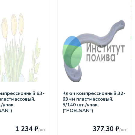
омпрессионный 63-
Ключ компрессионный 32-
пластмассовый,
63мм пластмассовый,
./упак.
5/140 шт./упак.
SAN")
("POELSAN")
1 234 ₽
377.30 ₽
/шт
/шт