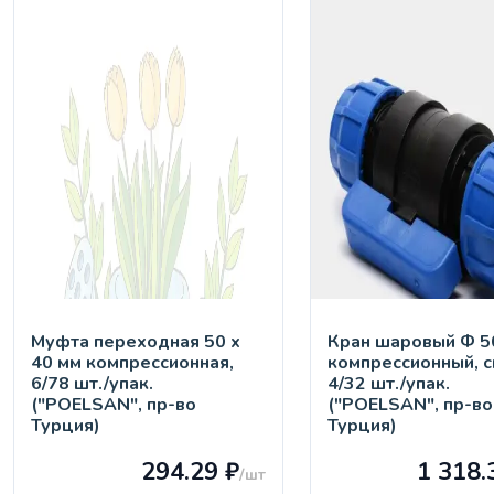
Муфта переходная 50 х
Кран шaровый Ф 50
40 мм компрессионная,
компрессионный, с
6/78 шт./упак.
4/32 шт./упак.
("POELSAN", пр-во
("POELSAN", пр-во
Турция)
Турция)
294.29 ₽
1 318.
/шт