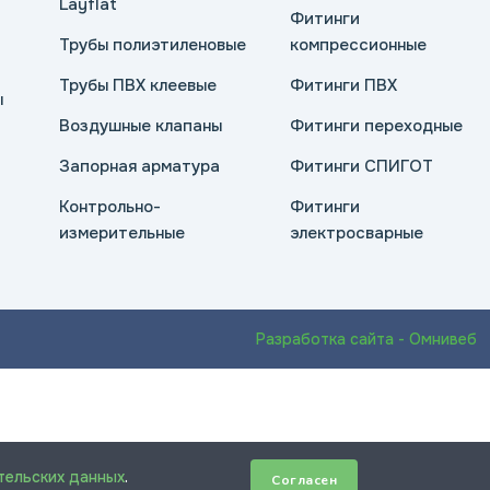
Layflat
Фитинги
Трубы полиэтиленовые
компрессионные
Трубы ПВХ клеевые
Фитинги ПВХ
ы
Воздушные клапаны
Фитинги переходные
Запорная арматура
Фитинги СПИГОТ
Контрольно-
Фитинги
измерительные
электросварные
Разработка сайта - Омнивеб
тельских данных
.
Согласен