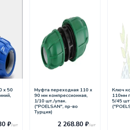
 х 50
Муфта переходная 110 х
Ключ к
иний,
90 мм компрессионная,
110мм 
1/10 шт./упак.
5/45 шт
("POELSAN", пр-во
("POEL
Турция)
30 ₽
2 268.80 ₽
/шт
/шт