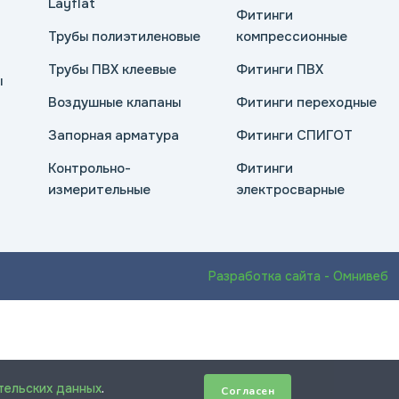
Layflat
Фитинги
Трубы полиэтиленовые
компрессионные
Трубы ПВХ клеевые
Фитинги ПВХ
ы
Воздушные клапаны
Фитинги переходные
Запорная арматура
Фитинги СПИГОТ
Контрольно-
Фитинги
измерительные
электросварные
Разработка сайта - Омнивеб
тельских данных
.
Согласен