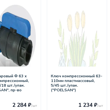
aровый Ф 63 х
Ключ компрессионный 63-
омпрессионный,
110мм пластмассовый,
2/18 шт./упак.
5/45 шт./упак.
SAN", пр-во
("POELSAN")
)
2 284 ₽
1 234 ₽
/шт
/шт