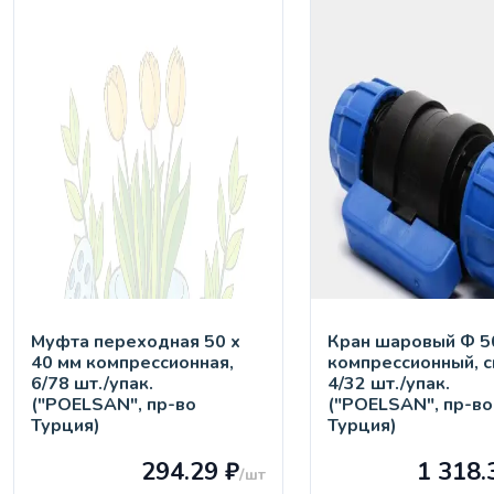
Муфта переходная 50 х
Кран шaровый Ф 50
40 мм компрессионная,
компрессионный, с
6/78 шт./упак.
4/32 шт./упак.
("POELSAN", пр-во
("POELSAN", пр-во
Турция)
Турция)
294.29 ₽
1 318.
/шт