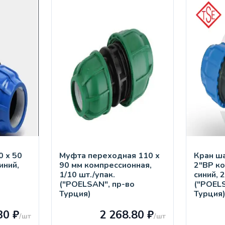
 х 50
Муфта переходная 110 х
Кран ш
иний,
90 мм компрессионная,
2"ВР к
1/10 шт./упак.
синий, 
("POELSAN", пр-во
("POEL
Турция)
Турция
30 ₽
2 268.80 ₽
/шт
/шт