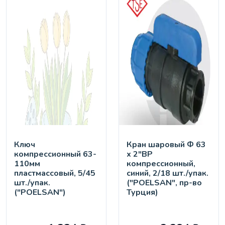
Ключ
Кран шaровый Ф 63
компрессионный 63-
х 2"ВР
110мм
компрессионный,
пластмассовый, 5/45
синий, 2/18 шт./упак.
шт./упак.
("POELSAN", пр-во
("POELSAN")
Турция)