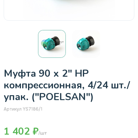
Муфта 90 х 2" HP
компрессионная, 4/24 шт./
упак. ("POELSAN")
Артикул YS7186/1
1 402 ₽
/шт