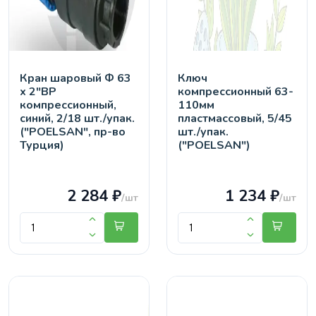
Кран шaровый Ф 63
Ключ
х 2"ВР
компрессионный 63-
компрессионный,
110мм
синий, 2/18 шт./упак.
пластмассовый, 5/45
("POELSAN", пр-во
шт./упак.
Турция)
("POELSAN")
2 284 ₽
1 234 ₽
/шт
/шт