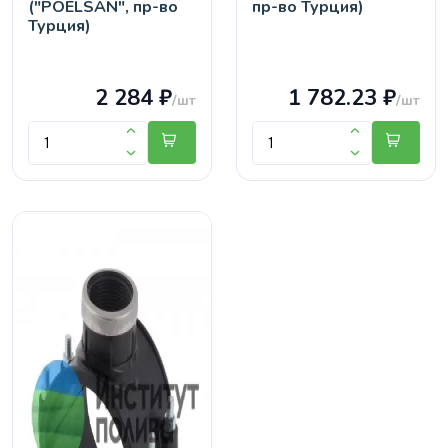
("POELSAN", пр-во
пр-во Турция)
Турция)
2 284 ₽
1 782.23 ₽
/шт
/шт