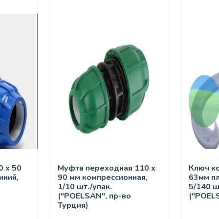
 х 50
Муфта переходная 110 х
Ключ к
иний,
90 мм компрессионная,
63мм п
1/10 шт./упак.
5/140 ш
("POELSAN", пр-во
("POEL
Турция)