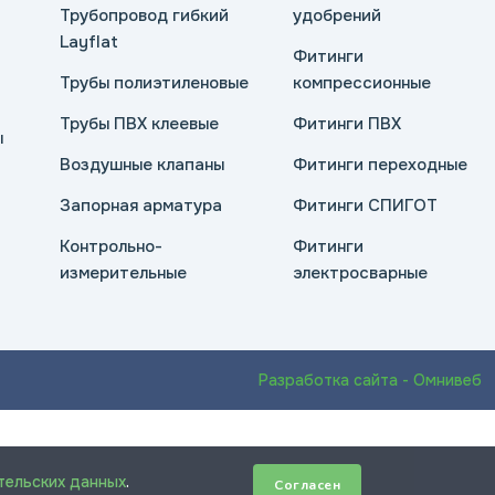
Трубопровод гибкий
удобрений
Layflat
Фитинги
Трубы полиэтиленовые
компрессионные
Трубы ПВХ клеевые
Фитинги ПВХ
ы
Воздушные клапаны
Фитинги переходные
Запорная арматура
Фитинги СПИГОТ
Контрольно-
Фитинги
измерительные
электросварные
Разработка сайта - Омнивеб
тельских данных
.
Согласен