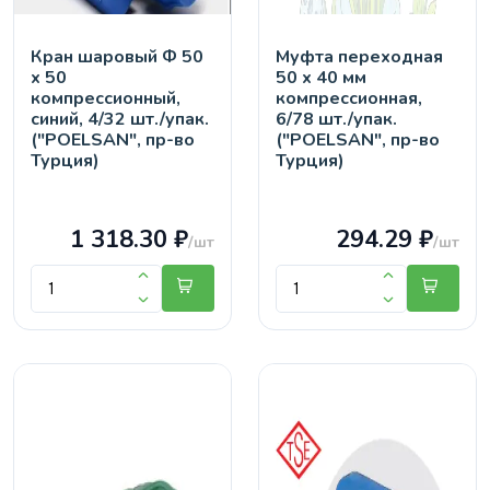
Кран шaровый Ф 50
Муфта переходная
х 50
50 х 40 мм
компрессионный,
компрессионная,
синий, 4/32 шт./упак.
6/78 шт./упак.
("POELSAN", пр-во
("POELSAN", пр-во
Турция)
Турция)
1 318.30 ₽
294.29 ₽
/шт
/шт