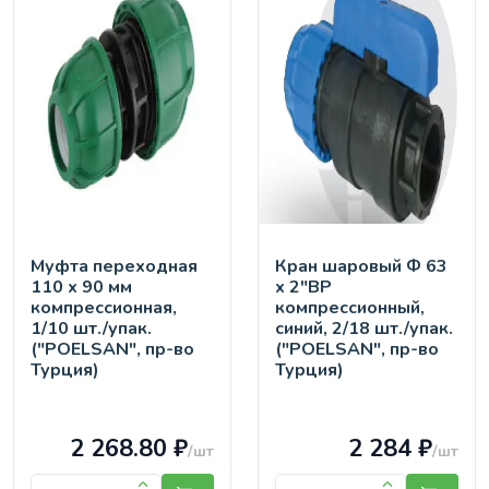
Муфта переходная
Кран шaровый Ф 63
110 х 90 мм
х 2"ВР
компрессионная,
компрессионный,
1/10 шт./упак.
синий, 2/18 шт./упак.
("POELSAN", пр-во
("POELSAN", пр-во
Турция)
Турция)
2 268.80 ₽
2 284 ₽
/шт
/шт