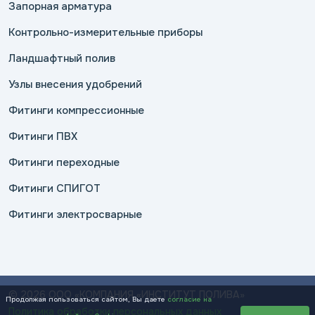
Запорная арматура
Контрольно-измерительные приборы
Ландшафтный полив
Узлы внесения удобрений
Фитинги компрессионные
Фитинги ПВХ
Фитинги переходные
Фитинги СПИГОТ
Фитинги электросварные
© 2026 ООО «КОМПАНИЯ «ИНСТИТУТ ПОЛИВА»
Продолжая пользоваться сайтом, Вы даете
согласие на
Политика обработки персональных данных