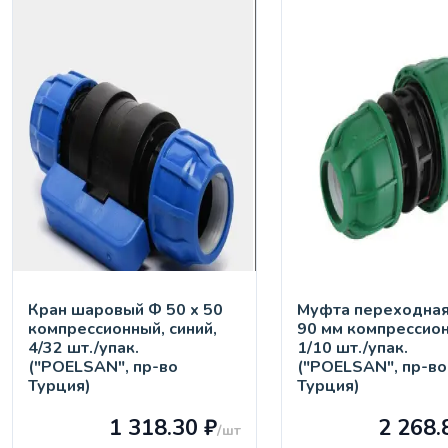
Кран шaровый Ф 50 х 50
Муфта переходная
компрессионный, синий,
90 мм компрессион
4/32 шт./упак.
1/10 шт./упак.
("POELSAN", пр-во
("POELSAN", пр-во
Турция)
Турция)
1 318.30 ₽
2 268.
/шт