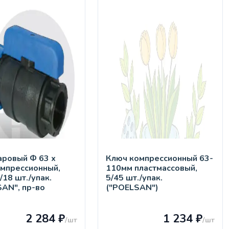
aровый Ф 63 х
Ключ компрессионный 63-
омпрессионный,
110мм пластмассовый,
2/18 шт./упак.
5/45 шт./упак.
SAN", пр-во
("POELSAN")
)
2 284 ₽
1 234 ₽
/шт
/шт