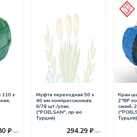
 110 х
Муфта переходная 50 х
Кран ш
ная,
40 мм компрессионная,
2"ВР к
6/78 шт./упак.
синий, 
("POELSAN", пр-во
("POEL
Турция)
Турция
80 ₽
294.29 ₽
/шт
/шт