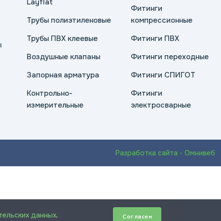
Layflat
Фитинги
Трубы полиэтиленовые
компрессионные
Трубы ПВХ клеевые
Фитинги ПВХ
ы
Воздушные клапаны
Фитинги переходные
Запорная арматура
Фитинги СПИГОТ
Контрольно-
Фитинги
измерительные
электросварные
Разработка сайта - Омнивеб
тельских данных
.
Согласен