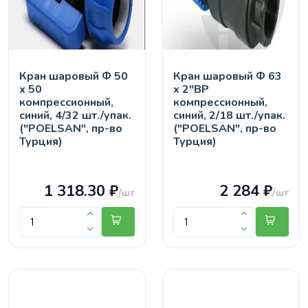
Кран шaровый Ф 50
Кран шaровый Ф 63
х 50
х 2"ВР
компрессионный,
компрессионный,
синий, 4/32 шт./упак.
синий, 2/18 шт./упак.
("POELSAN", пр-во
("POELSAN", пр-во
Турция)
Турция)
1 318.30 ₽
2 284 ₽
/шт
/шт