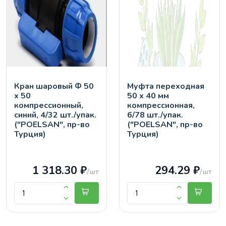
Кран шaровый Ф 50
Муфта переходная
х 50
50 х 40 мм
компрессионный,
компрессионная,
синий, 4/32 шт./упак.
6/78 шт./упак.
("POELSAN", пр-во
("POELSAN", пр-во
Турция)
Турция)
1 318.30 ₽
294.29 ₽
/шт
/шт