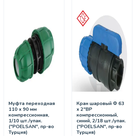
Муфта переходная
Кран шaровый Ф 63
110 х 90 мм
х 2"ВР
компрессионная,
компрессионный,
1/10 шт./упак.
синий, 2/18 шт./упак.
("POELSAN", пр-во
("POELSAN", пр-во
Турция)
Турция)