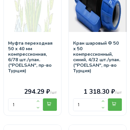
Муфта переходная
Кран шaровый Ф 50
50 х 40 мм
х 50
компрессионная,
компрессионный,
6/78 шт./упак.
синий, 4/32 шт./упак.
("POELSAN", пр-во
("POELSAN", пр-во
Турция)
Турция)
294.29 ₽
1 318.30 ₽
/шт
/шт