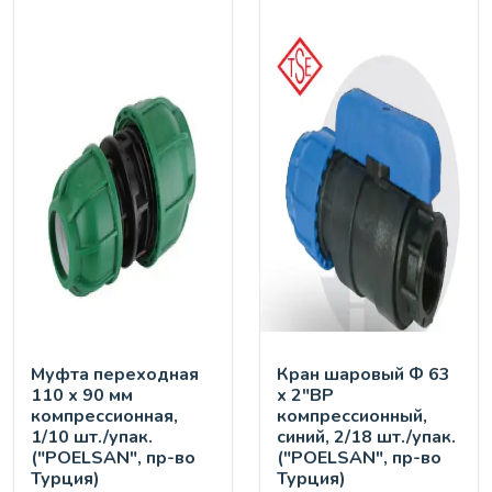
Муфта переходная
Кран шaровый Ф 63
110 х 90 мм
х 2"ВР
компрессионная,
компрессионный,
1/10 шт./упак.
синий, 2/18 шт./упак.
("POELSAN", пр-во
("POELSAN", пр-во
Турция)
Турция)