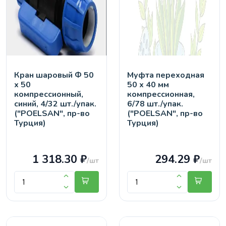
Кран шaровый Ф 50
Муфта переходная
х 50
50 х 40 мм
компрессионный,
компрессионная,
синий, 4/32 шт./упак.
6/78 шт./упак.
("POELSAN", пр-во
("POELSAN", пр-во
Турция)
Турция)
1 318.30 ₽
294.29 ₽
/шт
/шт