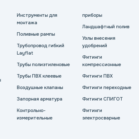
Инструменты для
приборы
монтажа
Ландшафтный полив
Поливные рампы
Узлы внесения
Трубопровод гибкий
удобрений
Layflat
Фитинги
Трубы полиэтиленовые
компрессионные
Трубы ПВХ клеевые
Фитинги ПВХ
ы
Воздушные клапаны
Фитинги переходные
Запорная арматура
Фитинги СПИГОТ
Контрольно-
Фитинги
измерительные
электросварные