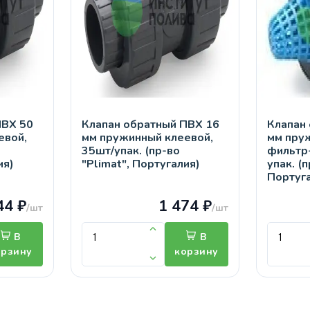
ПВХ 50
Клапан обратный ПВХ 16
Клапан
евой,
мм пружинный клеевой,
мм пру
35шт/упак. (пр-во
фильтр-
ия)
"Plimat", Португалия)
упак. (п
Португ
44 ₽
1 474 ₽
/шт
/шт
В
В
орзину
корзину