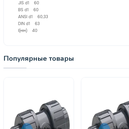
JIS d1 60
BS d1 60
ANSI d1 60,33
DIN d1 63
I(мм) 40
Популярные товары