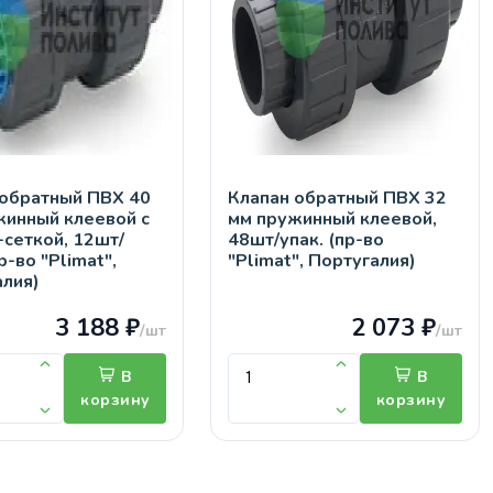
 обратный ПВХ 40
Клапан обратный ПВХ 32
жинный клеевой с
мм пружинный клеевой,
сеткой, 12шт/
48шт/упак. (пр-во
р-во "Plimat",
"Plimat", Португалия)
алия)
3 188 ₽
2 073 ₽
/шт
/шт
В
В
корзину
корзину