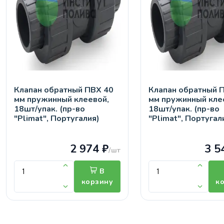
Клапан обратный ПВХ 40
Клапан обратный 
мм пружинный клеевой,
мм пружинный кле
18шт/упак. (пр-во
18шт/упак. (пр-во
"Plimat", Португалия)
"Plimat", Португал
2 974 ₽
3 5
/шт
В
корзину
к