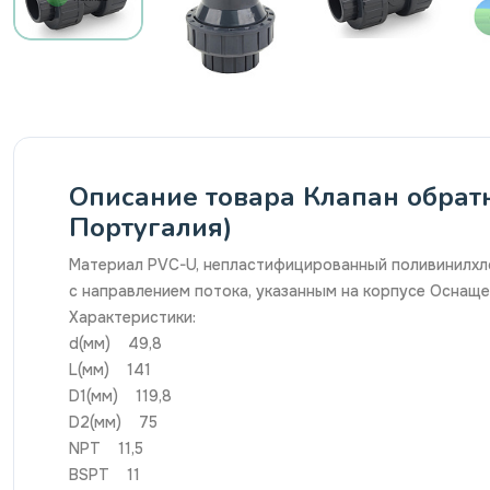
Описание товара Клапан обратн
Португалия)
Материал PVC-U, непластифицированный поливинилхло
с направлением потока, указанным на корпусе Оснащ
Характеристики:
d(мм) 49,8
L(мм) 141
D1(мм) 119,8
D2(мм) 75
NPT 11,5
BSPT 11