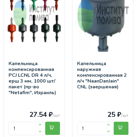
Капельница
Капельница
компенсированная
наружная
PCJ LCNL DR 4 л/ч,
компенсированная 2
ерш 3 мм, 1000 шт/
л/ч "NaanDanJain"
пакет (пр-во
CNL (заершеная)
"Netafim", Израиль)
27.54 ₽
25 ₽
/шт
/шт