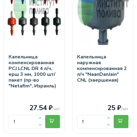
Капельница
Капельница
компенсированная
наружная
PCJ LCNL DR 4 л/ч,
компенсированная 2
ерш 3 мм, 1000 шт/
л/ч "NaanDanJain"
пакет (пр-во
CNL (заершеная)
"Netafim", Израиль)
27.54 ₽
25 ₽
/шт
/шт