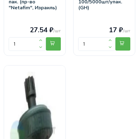
пак. (пр-во
100/5000шт/упак.
"Netafim", Израиль)
(GH)
27.54 ₽
17 ₽
/шт
/шт