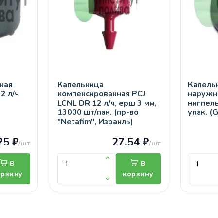
ная
Капельница
Капель
2 л/ч
компенсированная PCJ
наружна
LCNL DR 12 л/ч, ерш 3 мм,
ниппель
13000 шт/пак. (пр-во
упак. (
"Netafim", Израиль)
25 ₽
27.54 ₽
/шт
/шт
В
В
орзину
корзину