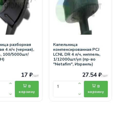
ница разборная
Капельница
я 4 л/ч (черная),
компенсированная PCJ
, 100/5000шт/
LCNL DR 4 л/ч, ниппель,
GH)
1/12000шт/уп (пр-во
"Netafim", Израиль)
17 ₽
27.54 ₽
/шт
/шт
В
В
корзину
корзину