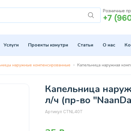
Розничные п
+7 (96
Услуги
Проекты изнутри
Статьи
О нас
Ко
ьницы наружные компенсированные
Капельница наружная компе
Капельница наруж
л/ч (пр-во "NaanDa
Артикул CTNL40T