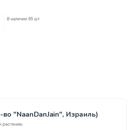
В наличии
95 шт
во "NaanDanJain", Израиль)
к растению.