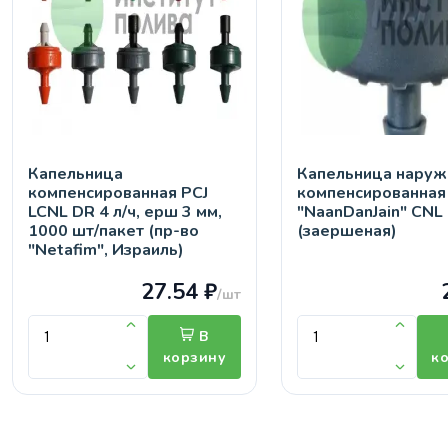
Капельница
Капельница наруж
компенсированная PCJ
компенсированная 
LCNL DR 4 л/ч, ерш 3 мм,
"NaanDanJain" CNL
1000 шт/пакет (пр-во
(заершеная)
"Netafim", Израиль)
27.54 ₽
/шт
В
корзину
к