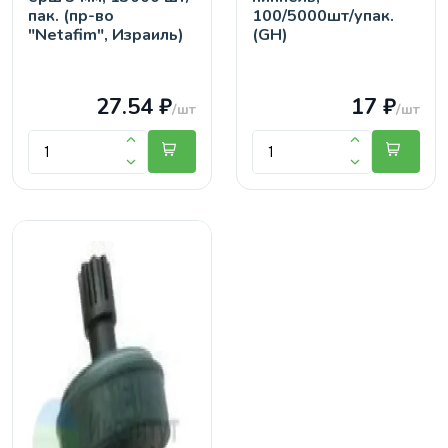
пак. (пр-во
100/5000шт/упак.
"Netafim", Израиль)
(GH)
27.54 ₽
17 ₽
/шт
/шт