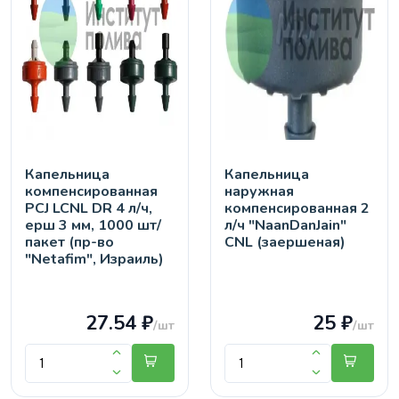
Капельница
Капельница
компенсированная
наружная
PCJ LCNL DR 4 л/ч,
компенсированная 2
ерш 3 мм, 1000 шт/
л/ч "NaanDanJain"
пакет (пр-во
CNL (заершеная)
"Netafim", Израиль)
27.54 ₽
25 ₽
/шт
/шт