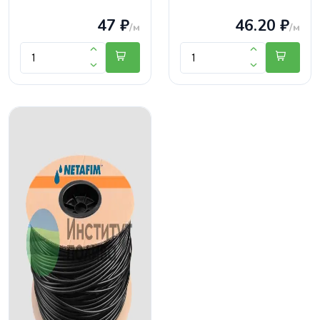
47 ₽
46.20 ₽
/м
/м