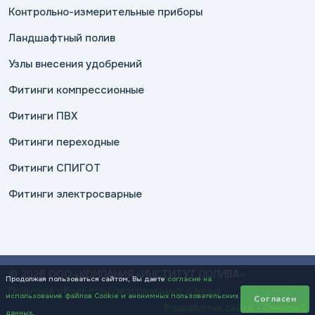
Контрольно-измерительные приборы
Ландшафтный полив
Узлы внесения удобрений
Фитинги компрессионные
Фитинги ПВХ
Фитинги переходные
Фитинги СПИГОТ
Фитинги электросварные
© 2026 ООО «КОМПАНИЯ «ИНСТИТУТ ПОЛИВА»
Продолжая пользоваться сайтом, Вы даете
согласие на
Политика обработки персональных данных
использование файлов Cookie и анонимных пользовательских
Согласен
Разработка сайта - Омнивеб
данных
.