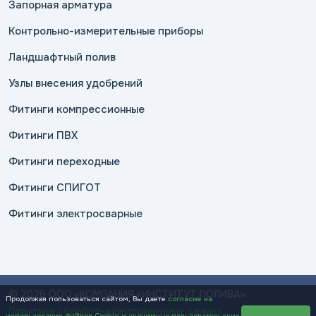
Запорная арматура
Контрольно-измерительные приборы
Ландшафтный полив
Узлы внесения удобрений
Фитинги компрессионные
Фитинги ПВХ
Фитинги переходные
Фитинги СПИГОТ
Фитинги электросварные
© 2026 ООО «КОМПАНИЯ «ИНСТИТУТ ПОЛИВА»
Продолжая пользоваться сайтом, Вы даете
согласие на
Политика обработки персональных данных
использование файлов Cookie и анонимных пользовательских