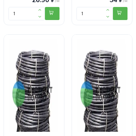
26.90 ₽
54 ₽
/м
/м