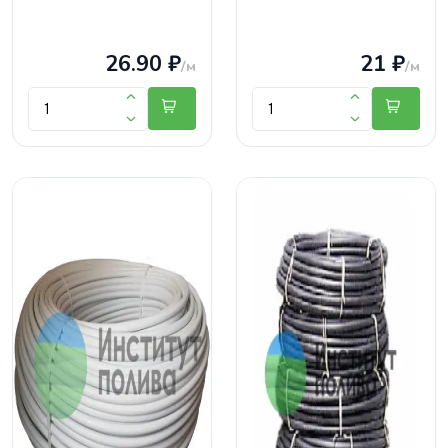
26.90 ₽
21 ₽
/м
/м