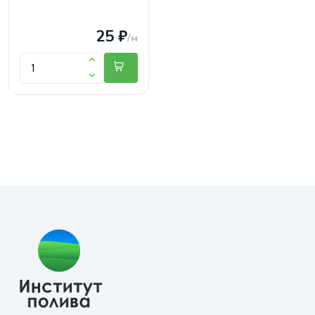
25 ₽
/м