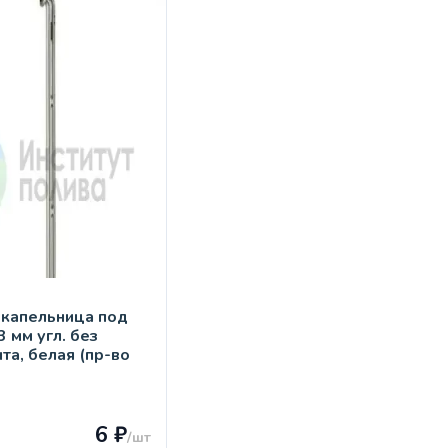
-капельница под
3 мм угл. без
та, белая (пр-во
)
6 ₽
/шт