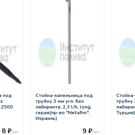
а под
Стойка-капельница под
Стойка
ез
трубку 3 мм угл. без
трубку 
, 2500
лабиринта, 2,3 l/h, long,
лабирин
серая(пр-во "Netafim",
Турция
Израиль)
8 ₽
9 ₽
/шт
/шт