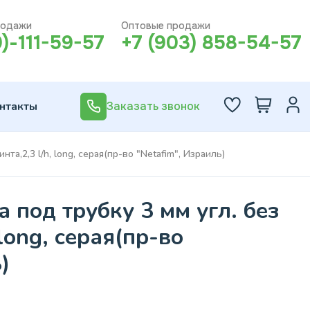
родажи
Оптовые продажи
0)-111-59-57
+7 (903) 858-54-57
нтакты
Заказать звонок
та,2,3 l/h, long, серая(пр-во "Netafim", Израиль)
 под трубку 3 мм угл. без
 long, серая(пр-во
)