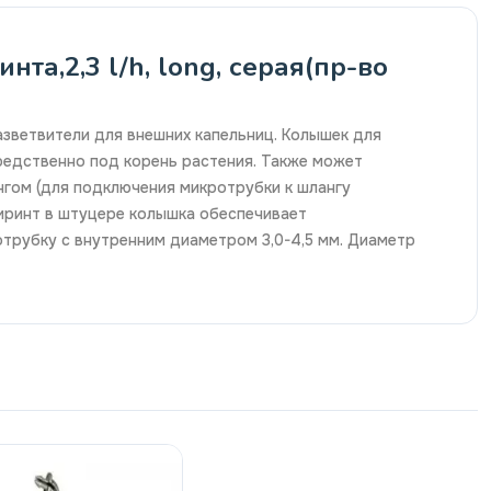
та,2,3 l/h, long, серая(пр-во
азветвители для внешних капельниц. Колышек для
средственно под корень растения. Также может
нгом (для подключения микротрубки к шлангу
иринт в штуцере колышка обеспечивает
трубку с внутренним диаметром 3,0-4,5 мм. Диаметр