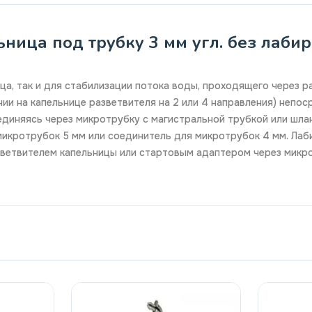
ица под трубку 3 мм угл. без лабирин
а, так и для стабилизации потока воды, проходящего через р
ии на капельнице разветвителя на 2 или 4 направления) непо
единяясь через микротрубку с магистральной трубкой или шла
микротрубок 5 мм или соединитель для микротрубок 4 мм. Лаб
ветвителем капельницы или стартовым адаптером через микро