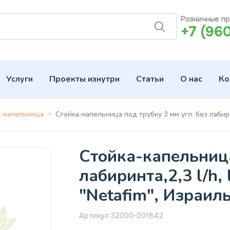
Розничные п
+7 (96
Услуги
Проекты изнутри
Статьи
О нас
Ко
а-капельница
Стойка-капельница под трубку 3 мм угл. без лабирин
Стойка-капельница
лабиринта,2,3 l/h,
"Netafim", Израиль
Артикул 32000-001842