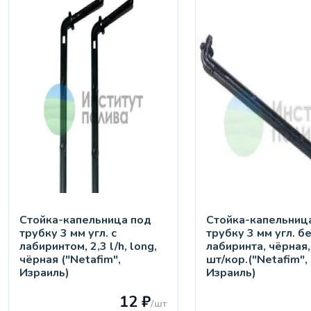
Стойка-капельница под
Стойка-капельниц
трубку 3 мм угл. с
трубку 3 мм угл. б
лабиринтом, 2,3 l/h, long,
лабиринта, чёрная
чёрная ("Netafim",
шт/кор.("Netafim",
Израиль)
Израиль)
12 ₽
/шт