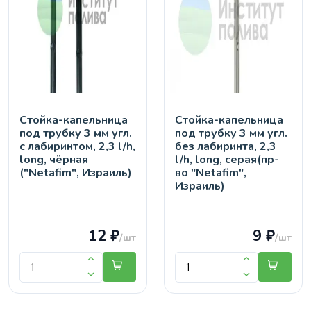
Стойка-капельница
Стойка-капельница
под трубку 3 мм угл.
под трубку 3 мм угл.
с лабиринтом, 2,3 l/h,
без лабиринта, 2,3
long, чёрная
l/h, long, серая(пр-
("Netafim", Израиль)
во "Netafim",
Израиль)
12 ₽
9 ₽
/шт
/шт