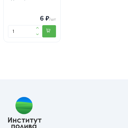
6 ₽
/шт