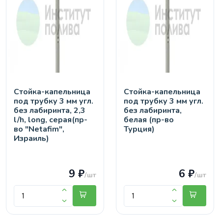
Стойка-капельница
Стойка-капельница
под трубку 3 мм угл.
под трубку 3 мм угл.
без лабиринта, 2,3
без лабиринта,
l/h, long, серая(пр-
белая (пр-во
во "Netafim",
Турция)
Израиль)
9 ₽
6 ₽
/шт
/шт