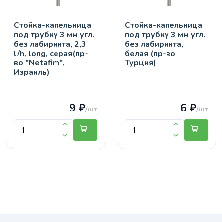
Стойка-капельница
Стойка-капельница
под трубку 3 мм угл.
под трубку 3 мм угл.
без лабиринта, 2,3
без лабиринта,
l/h, long, серая(пр-
белая (пр-во
во "Netafim",
Турция)
Израиль)
9 ₽
6 ₽
/шт
/шт