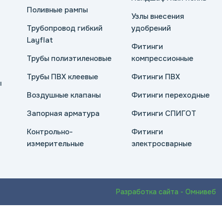
Поливные рампы
Узлы внесения
Трубопровод гибкий
удобрений
Layflat
Фитинги
Трубы полиэтиленовые
компрессионные
Трубы ПВХ клеевые
Фитинги ПВХ
ы
Воздушные клапаны
Фитинги переходные
Запорная арматура
Фитинги СПИГОТ
Контрольно-
Фитинги
измерительные
электросварные
Разработка сайта - Омнивеб