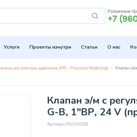
Розничные п
+7 (96
Услуги
Проекты изнутри
Статьи
О нас
Ко
апаны регуляторы давления (PR - Pressure Reducing)
Клапан э/м
Клапан э/м с регу
G-B, 1"ВР, 24 V (п
Артикул PGV100GB