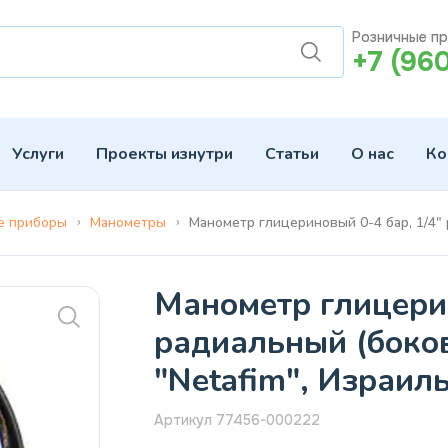
Розничные п
+7 (96
Услуги
Проекты изнутри
Статьи
О нас
Ко
е приборы
Манометры
Манометр глицериновый 0-4 бар, 1/4" 
Манометр глицерин
радиальный (боков
"Netafim", Израиль
Артикул 77456-000222