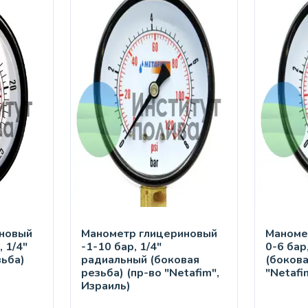
новый
Манометр глицериновый
Маноме
, 1/4"
-1-10 бар, 1/4"
0-6 бар
зьба)
радиальный (боковая
(бокова
резьба) (пр-во "Netafim",
"Netafi
Израиль)