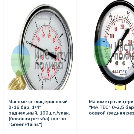
Манометр глицериновый
Манометр глицери
0-16 бар, 1/4"
"MAITEC" 0-2,5 бар
радиальный, 100шт./упак.
осевой (задняя ре
(боковая резьба) (пр-во
"GreenPlains")