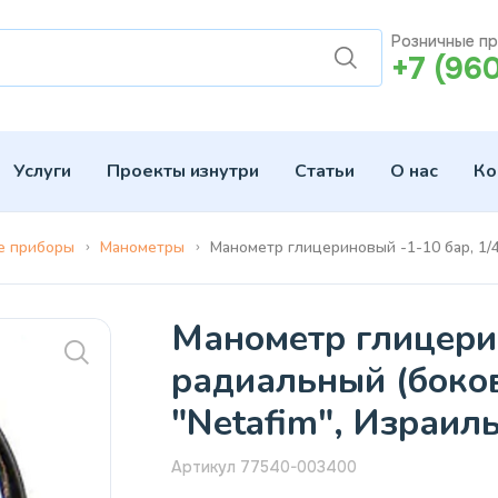
Розничные п
+7 (96
Услуги
Проекты изнутри
Статьи
О нас
Ко
е приборы
Манометры
Манометр глицериновый -1-10 бар, 1/4
Манометр глицерин
радиальный (боков
"Netafim", Израиль
Артикул 77540-003400