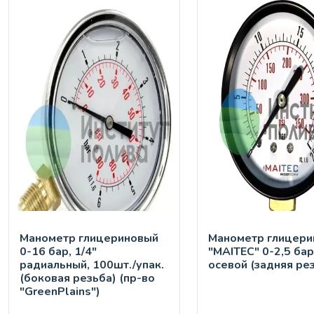
Манометр глицериновый
Манометр глицери
0-16 бар, 1/4"
"MAITEC" 0-2,5 бар
радиальный, 100шт./упак.
осевой (задняя ре
(боковая резьба) (пр-во
"GreenPlains")