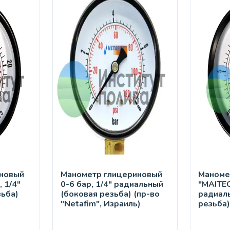
новый
Манометр глицериновый
Маноме
, 1/4"
0-6 бар, 1/4" радиальный
"MAITEC
зьба)
(боковая резьба) (пр-во
радиал
"Netafim", Израиль)
резьба