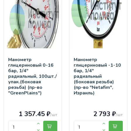
Манометр
Манометр
глицериновый 0-16
глицериновый -1-10
бар, 1/4"
бар, 1/4"
радиальный, 100шт./
радиальный
упак.(боковая
(боковая резьба)
резьба) (пр-во
(пр-во "Netafim",
"GreenPlains")
Израиль)
1 357.45 ₽
2 793 ₽
/шт
/шт