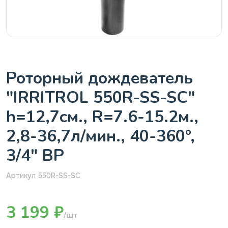
Роторный дождеватель
"IRRITROL 550R-SS-SC"
h=12,7см., R=7.6-15.2м.,
2,8-36,7л/мин., 40-360º,
3/4" ВР
Артикул 550R-SS-SC
3 199 ₽
/шт