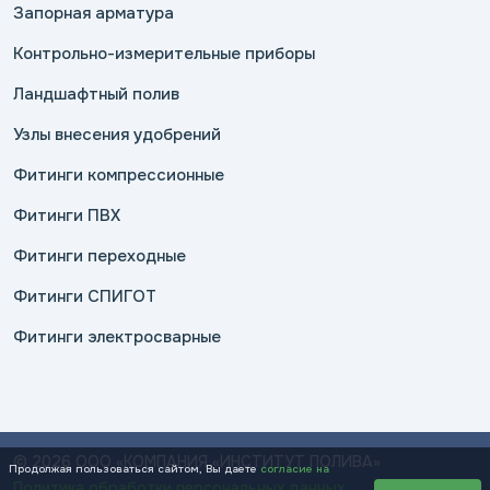
Запорная арматура
Контрольно-измерительные приборы
Ландшафтный полив
Узлы внесения удобрений
Фитинги компрессионные
Фитинги ПВХ
Фитинги переходные
Фитинги СПИГОТ
Фитинги электросварные
© 2026 ООО «КОМПАНИЯ «ИНСТИТУТ ПОЛИВА»
Продолжая пользоваться сайтом, Вы даете
согласие на
Политика обработки персональных данных