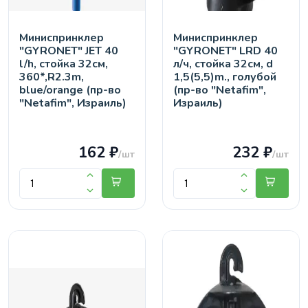
Миниспринклер
Миниспринклер
"GYRONET" JET 40
"GYRONET" LRD 40
l/h, стойка 32см,
л/ч, стойка 32см, d
360*,R2.3m,
1,5(5,5)m., голубой
blue/orange (пр-во
(пр-во "Netafim",
"Netafim", Израиль)
Израиль)
162 ₽
232 ₽
/шт
/шт