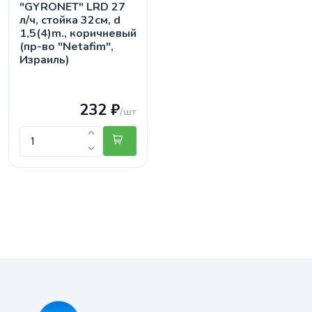
"GYRONET" LRD 27
л/ч, стойка 32см, d
1,5(4)m., коричневый
(пр-во "Netafim",
Израиль)
232 ₽
/шт