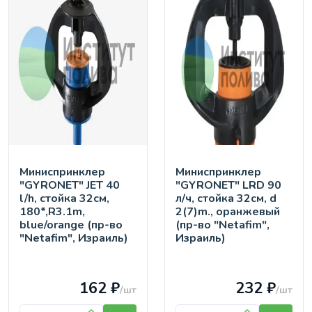
Миниспринклер
Миниспринклер
"GYRONET" JET 40
"GYRONET" LRD 90
l/h, стойка 32см,
л/ч, стойка 32см, d
180*,R3.1m,
2(7)m., оранжевый
blue/orange (пр-во
(пр-во "Netafim",
"Netafim", Израиль)
Израиль)
162 ₽
232 ₽
/шт
/шт