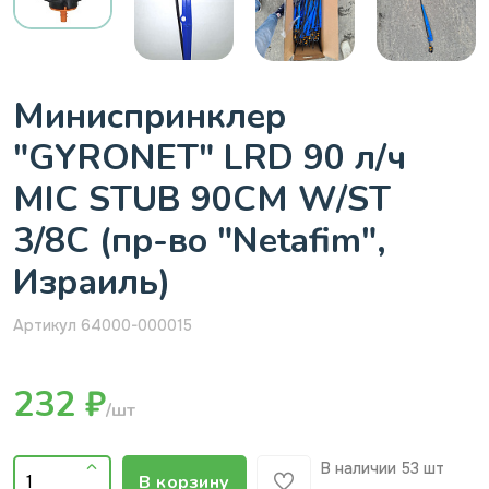
Миниспринклер
"GYRONET" LRD 90 л/ч
MIC STUB 90CM W/ST
3/8C (пр-во "Netafim",
Израиль)
Артикул 64000-000015
232 ₽
/шт
В наличии
53 шт
В корзину